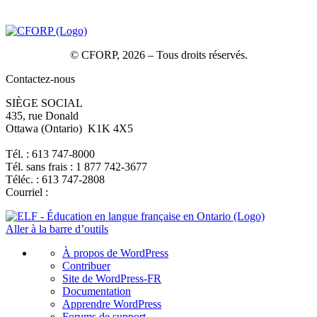
© CFORP, 2026 – Tous droits réservés.
Contactez-nous
SIÈGE SOCIAL
435, rue Donald
Ottawa (Ontario) K1K 4X5
Tél. : 613 747-8000
Tél. sans frais : 1 877 742-3677
Téléc. : 613 747-2808
Courriel :
Aller à la barre d’outils
À
À propos de WordPress
propos
Contribuer
de
Site de WordPress-FR
WordPress
Documentation
Apprendre WordPress
Forums de support