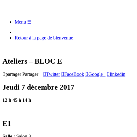
Menu ☰
Retour à la page de bienvenue
Ateliers – BLOC E
partager
Partager
Twitter
FaceBook
Google+
linkedin
Jeudi 7 décembre 2017
12 h 45 à 14 h
E1
Salle :
Salon 3