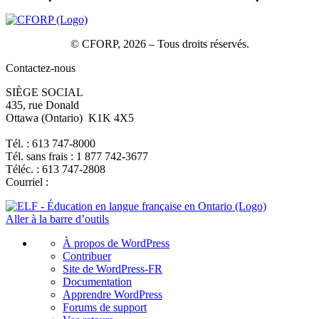
© CFORP, 2026 – Tous droits réservés.
Contactez-nous
SIÈGE SOCIAL
435, rue Donald
Ottawa (Ontario) K1K 4X5
Tél. : 613 747-8000
Tél. sans frais : 1 877 742-3677
Téléc. : 613 747-2808
Courriel :
Aller à la barre d’outils
À
À propos de WordPress
propos
Contribuer
de
Site de WordPress-FR
WordPress
Documentation
Apprendre WordPress
Forums de support